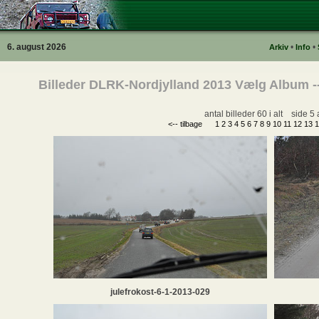
6. august 2026
•
•
Arkiv
Info
Billeder DLRK-Nordjylland 2013 Vælg Album -
antal billeder 60 i alt side 5 
<-- tilbage
1
2
3
4
5
6
7
8
9
10
11
12
13
1
julefrokost-6-1-2013-029