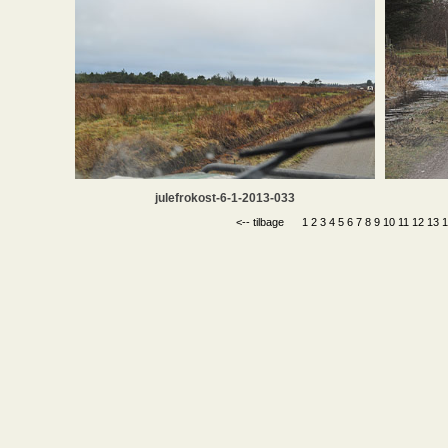
julefrokost-6-1-2013-033
<-- tilbage
1
2
3
4
5
6
7
8
9
10
11
12
13
1